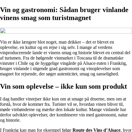
Vin og gastronomi: Sådan bruger vinlande
vinens smag som turistmagnet
Vin er ikke længere blot noget, man drikker – det er blevet en
oplevelse, en kultur og en rejse i sig selv. I mange af verdens
vinproducerende lande er vinens smag og historie blevet en central del
af turismen. Fra de bølgende vinmarker i Toscana til de dramatiske
vinruter i Chile og de hyggelige vingårde på Alsace-ruten i Frankrig,
bruger vinlande i stigende grad gastronomi og vinoplevelser som
magnet for rejsende, der søger autenticitet, smag og sanselighed.
Vin som oplevelse – ikke kun som produkt
I dag handler vinrejser ikke kun om at smage på druerne, men om at
forstå, hvor de kommer fra. Turister vil se, hvordan vinen bliver til,
møde vinbønderne og mærke den lokale kultur. Mange vinlande har
derfor udviklet oplevelser, der kombinerer vin med gastronomi, natur
og historie.
I Frankrig kan man for eksempel følge
Route des Vins d’Alsace
, hvor