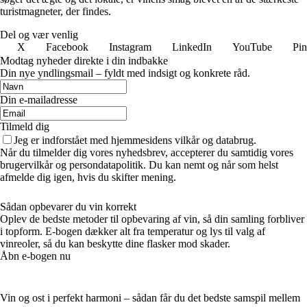
turistmagneter, der findes.
Del og vær venlig
X
Facebook
Instagram
LinkedIn
YouTube
Pin
Modtag nyheder direkte i din indbakke
Din nye yndlingsmail – fyldt med indsigt og konkrete råd.
Din e-mailadresse
Tilmeld dig
Jeg er indforstået med hjemmesidens vilkår og databrug.
Når du tilmelder dig vores nyhedsbrev, accepterer du samtidig vores
brugervilkår og persondatapolitik. Du kan nemt og når som helst
afmelde dig igen, hvis du skifter mening.
Sådan opbevarer du vin korrekt
Oplev de bedste metoder til opbevaring af vin, så din samling forbliver
i topform. E-bogen dækker alt fra temperatur og lys til valg af
vinreoler, så du kan beskytte dine flasker mod skader.
Åbn e-bogen nu
Vin og ost i perfekt harmoni – sådan får du det bedste samspil mellem