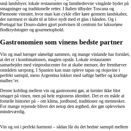
små landsbyer, lokale restauranter og familiedrevne vingårde byder på
smagninger og traditionelle retter. I Italien tilbyder Toscana og
Piemonte vinruter, hvor man kan cykle eller køre gennem landskaber,
der nærmest er skabt til at blive nydt med et glas i hånden. Og i
Portugal har Douro-dalen gjort portvinen til centrum for luksuriøse
flodkrydstogter og gourmetophold.
Gastronomien som vinens bedste partner
Vin og mad hænger uløseligt sammen, og mange vinlande har forstået,
at det er i kombinationen, magien opstår. Lokale restauranter
samarbejder med vinproducenter for at skabe menuer, der fremhæver
områdets særpræg. I Spanien kan man opleve tapas og riojavine i
perfekt samspil, mens Argentina lokker med saftige bøffer og kraftige
malbec’er.
Denne kobling mellem vin og gastronomi gør, at turister ikke blot
smager på vinen, men på hele regionens identitet. Det er en måde at
fortælle historier på – om klima, jordbund, traditioner og mennesker.
For mange rejsende bliver det netop den ægthed, der gør oplevelsen
mindeværdig.
Vin og ost i perfekt harmoni – sådan får du det bedste samspil mellem