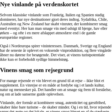
Nye vinlande på verdenskortet
Selvom klassiske vinlande som Frankrig, Italien og Spanien stadig
dominerer, har nye destinationer gjort deres indtog. Sydafrika, Chile,
Australien og New Zealand har skabt vinruter, der kombinerer smag
med eventyr. Her kan man smage vin med udsigt til bjerge, hav eller
ørken – og ofte i en mere afslappet atmosfære end i de gamle
europæiske regioner.
Også i Nordeuropa spirer vininteressen. Danmark, Sverige og England
har de seneste år oplevet en voksende vinproduktion, og flere vingårde
åbner nu dørene for besøgende. Det viser, at vinens turistpotentiale
ikke kun er forbeholdt sydlige himmelstrøg.
Vinens smag som rejsegrund
For mange rejsende er vin blevet en grund til at rejse – ikke blot et
supplement. En vinrejse er en måde at fordybe sig i et lands kultur,
natur og mennesker på. Det handler om at smage sig frem til forståelse,
og om at lade sanserne guide oplevelsen.
Vinlande, der formår at kombinere smag, autenticitet og gæstfrihed,
skaber ikke bare turisme – de skaber minder. Og i en tid, hvor rejsende
søger det ægte og det lokale, er vinens smag blevet en af de stærkeste