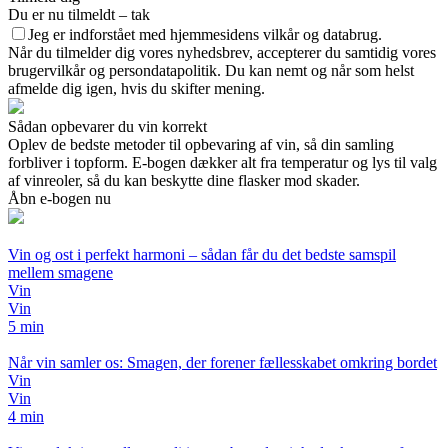
Du er nu tilmeldt – tak
Jeg er indforstået med hjemmesidens vilkår og databrug.
Når du tilmelder dig vores nyhedsbrev, accepterer du samtidig vores
brugervilkår og persondatapolitik. Du kan nemt og når som helst
afmelde dig igen, hvis du skifter mening.
Sådan opbevarer du vin korrekt
Oplev de bedste metoder til opbevaring af vin, så din samling
forbliver i topform. E-bogen dækker alt fra temperatur og lys til valg
af vinreoler, så du kan beskytte dine flasker mod skader.
Åbn e-bogen nu
Vin og ost i perfekt harmoni – sådan får du det bedste samspil
mellem smagene
Vin
Vin
5 min
Når vin samler os: Smagen, der forener fællesskabet omkring bordet
Vin
Vin
4 min