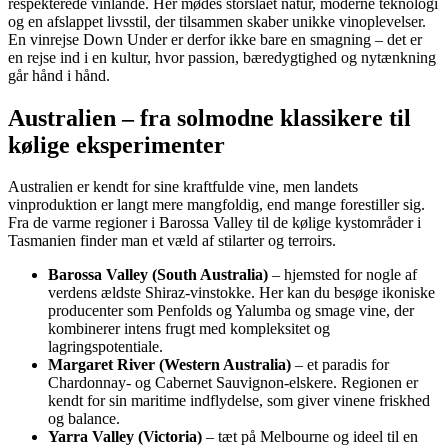
respekterede vinlande. Her mødes storslået natur, moderne teknologi
og en afslappet livsstil, der tilsammen skaber unikke vinoplevelser.
En vinrejse Down Under er derfor ikke bare en smagning – det er
en rejse ind i en kultur, hvor passion, bæredygtighed og nytænkning
går hånd i hånd.
Australien – fra solmodne klassikere til
kølige eksperimenter
Australien er kendt for sine kraftfulde vine, men landets
vinproduktion er langt mere mangfoldig, end mange forestiller sig.
Fra de varme regioner i Barossa Valley til de kølige kystområder i
Tasmanien finder man et væld af stilarter og terroirs.
Barossa Valley (South Australia)
– hjemsted for nogle af
verdens ældste Shiraz-vinstokke. Her kan du besøge ikoniske
producenter som Penfolds og Yalumba og smage vine, der
kombinerer intens frugt med kompleksitet og
lagringspotentiale.
Margaret River (Western Australia)
– et paradis for
Chardonnay- og Cabernet Sauvignon-elskere. Regionen er
kendt for sin maritime indflydelse, som giver vinene friskhed
og balance.
Yarra Valley (Victoria)
– tæt på Melbourne og ideel til en