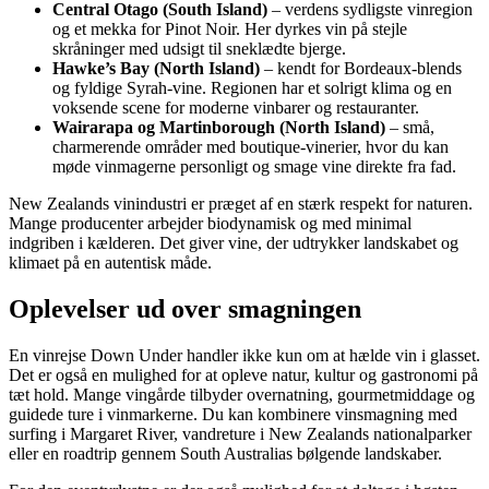
Central Otago (South Island)
– verdens sydligste vinregion
og et mekka for Pinot Noir. Her dyrkes vin på stejle
skråninger med udsigt til sneklædte bjerge.
Hawke’s Bay (North Island)
– kendt for Bordeaux-blends
og fyldige Syrah-vine. Regionen har et solrigt klima og en
voksende scene for moderne vinbarer og restauranter.
Wairarapa og Martinborough (North Island)
– små,
charmerende områder med boutique-vinerier, hvor du kan
møde vinmagerne personligt og smage vine direkte fra fad.
New Zealands vinindustri er præget af en stærk respekt for naturen.
Mange producenter arbejder biodynamisk og med minimal
indgriben i kælderen. Det giver vine, der udtrykker landskabet og
klimaet på en autentisk måde.
Oplevelser ud over smagningen
En vinrejse Down Under handler ikke kun om at hælde vin i glasset.
Det er også en mulighed for at opleve natur, kultur og gastronomi på
tæt hold. Mange vingårde tilbyder overnatning, gourmetmiddage og
guidede ture i vinmarkerne. Du kan kombinere vinsmagning med
surfing i Margaret River, vandreture i New Zealands nationalparker
eller en roadtrip gennem South Australias bølgende landskaber.