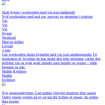
Skab hygge i weekenden med vin som midtpunkt
Nyd weekenden med god vin, nærvær og stemning i centrum
Vin
Vin
Vin
Hygge
Weekend
Mad og drikke
Livsstil
3 min
Gør weekenden ekstra hyggelig med vin som samlingspunkt. Få
inspiration til, hvordan du kan skabe den rette stemning, vælge den
perfekte vin og nyde gode stunder med familie og venner – både
hjemme og ude.
Malthe Kjeldsen
Malthe
Kjeldsen
Nye smagsoplevelser: Lad unikke vintyper inspirere dine sanser
Oplev vinens verden på ny og lad dig forføre af smage, du endnu
ikke kender