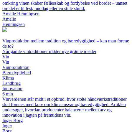
omkring vinen skaber fællesskab og fordybelse ved bordet – uanset
om det er til fest, middag eller en stille stund.
Amalie Henningsen
Amalie
Henningsen
Vinproduktion mellem tradition og bæredygtighed – kan man forene
de to?
Når gamle vintraditioner møder nye grønne idealer
Vin
Vin
Vinproduktion
Bæredygtighed
Klima
Landbrug
Innovation
6 min
Vinverdenen står midt i et opbrud, hvor stolte håndværkstraditioner
skal forenes med krav om klimaansvar og bæredygtighed. Artiklen
undersøger, hvordan producenter balancerer mellem arv og
innovation i jagten på fremtidens vin.
Inger Borg
Inger
Borg