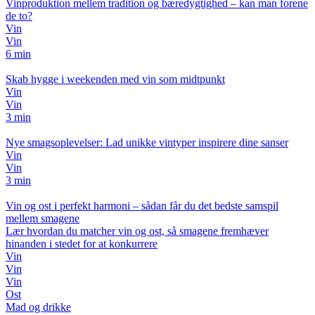
Vinproduktion mellem tradition og bæredygtighed – kan man forene
de to?
Vin
Vin
6 min
Skab hygge i weekenden med vin som midtpunkt
Vin
Vin
3 min
Nye smagsoplevelser: Lad unikke vintyper inspirere dine sanser
Vin
Vin
3 min
Vin og ost i perfekt harmoni – sådan får du det bedste samspil
mellem smagene
Lær hvordan du matcher vin og ost, så smagene fremhæver
hinanden i stedet for at konkurrere
Vin
Vin
Vin
Ost
Mad og drikke