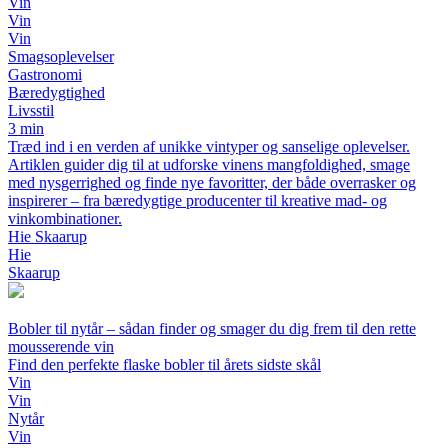
Vin
Vin
Vin
Smagsoplevelser
Gastronomi
Bæredygtighed
Livsstil
3 min
Træd ind i en verden af unikke vintyper og sanselige oplevelser.
Artiklen guider dig til at udforske vinens mangfoldighed, smage
med nysgerrighed og finde nye favoritter, der både overrasker og
inspirerer – fra bæredygtige producenter til kreative mad- og
vinkombinationer.
Hie Skaarup
Hie
Skaarup
Bobler til nytår – sådan finder og smager du dig frem til den rette
mousserende vin
Find den perfekte flaske bobler til årets sidste skål
Vin
Vin
Nytår
Vin