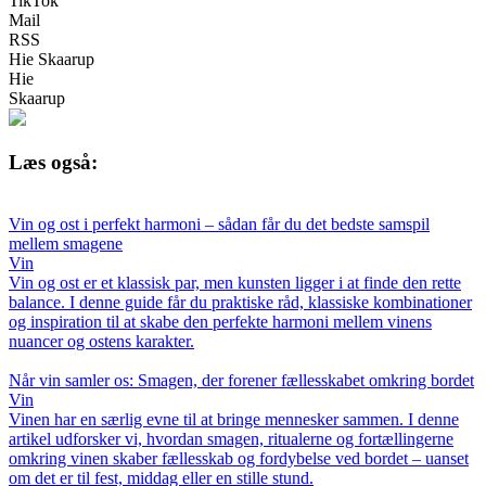
TikTok
Mail
RSS
Hie Skaarup
Hie
Skaarup
Læs også:
Vin og ost i perfekt harmoni – sådan får du det bedste samspil
mellem smagene
Vin
Vin og ost er et klassisk par, men kunsten ligger i at finde den rette
balance. I denne guide får du praktiske råd, klassiske kombinationer
og inspiration til at skabe den perfekte harmoni mellem vinens
nuancer og ostens karakter.
Når vin samler os: Smagen, der forener fællesskabet omkring bordet
Vin
Vinen har en særlig evne til at bringe mennesker sammen. I denne
artikel udforsker vi, hvordan smagen, ritualerne og fortællingerne
omkring vinen skaber fællesskab og fordybelse ved bordet – uanset
om det er til fest, middag eller en stille stund.