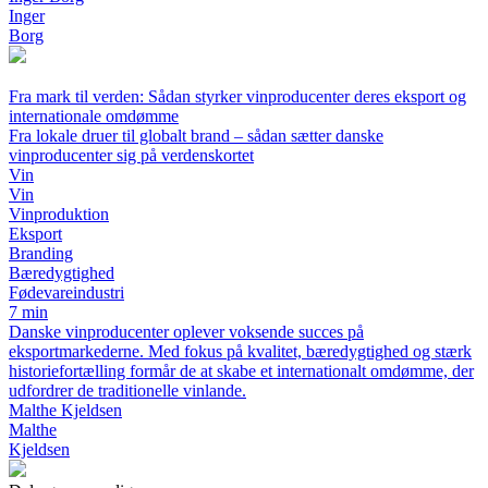
Inger
Borg
Fra mark til verden: Sådan styrker vinproducenter deres eksport og
internationale omdømme
Fra lokale druer til globalt brand – sådan sætter danske
vinproducenter sig på verdenskortet
Vin
Vin
Vinproduktion
Eksport
Branding
Bæredygtighed
Fødevareindustri
7 min
Danske vinproducenter oplever voksende succes på
eksportmarkederne. Med fokus på kvalitet, bæredygtighed og stærk
historiefortælling formår de at skabe et internationalt omdømme, der
udfordrer de traditionelle vinlande.
Malthe Kjeldsen
Malthe
Kjeldsen