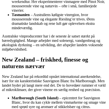
weekendtur. Her eksperimenterer vinmagere med Pinot Noir,
mousserende vine og naturvin – ofte i små, familieejede
vinerier.
Tasmanien
– Australiens køligste vinregion, hvor
mousserende vine og elegante Riesling’er trives. Øens
dramatiske landskab og rene luft gør oplevelsen ekstra
mindeværdig.
Australske vinproducenter har i de seneste år satset stærkt på
bæredygtighed. Mange arbejder med solenergi, vandgenbrug og
økologisk dyrkning – en udvikling, der afspejler landets voksende
miljøbevidsthed.
New Zealand – friskhed, finesse og
naturens nærvær
New Zealand har på rekordtid opnået international anerkendelse,
især for sin karakteristiske Sauvignon Blanc fra Marlborough. Men
landet byder på langt mere end det. De to hovedøer rummer et væld
af mikroklimaer, der giver vinene en særlig renhed og præcision.
Marlborough (South Island)
– epicentret for Sauvignon
Blanc, hvor du kan cykle mellem vinmarkerne og smage vine
med sprød syre og aromaer af stikkelsbær og citrus.