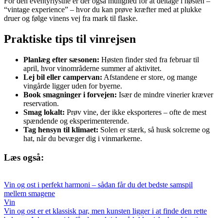
For den eventyrlystne er der også mulighed for at deltage i høsten –
“vintage experience” – hvor du kan prøve kræfter med at plukke
druer og følge vinens vej fra mark til flaske.
Praktiske tips til vinrejsen
Planlæg efter sæsonen:
Høsten finder sted fra februar til
april, hvor vinområderne summer af aktivitet.
Lej bil eller campervan:
Afstandene er store, og mange
vingårde ligger uden for byerne.
Book smagninger i forvejen:
Især de mindre vinerier kræver
reservation.
Smag lokalt:
Prøv vine, der ikke eksporteres – ofte de mest
spændende og eksperimenterende.
Tag hensyn til klimaet:
Solen er stærk, så husk solcreme og
hat, når du bevæger dig i vinmarkerne.
Læs også:
Vin og ost i perfekt harmoni – sådan får du det bedste samspil
mellem smagene
Vin
Vin og ost er et klassisk par, men kunsten ligger i at finde den rette