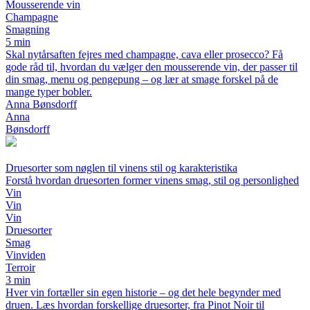
Mousserende vin
Champagne
Smagning
5 min
Skal nytårsaften fejres med champagne, cava eller prosecco? Få
gode råd til, hvordan du vælger den mousserende vin, der passer til
din smag, menu og pengepung – og lær at smage forskel på de
mange typer bobler.
Anna Bønsdorff
Anna
Bønsdorff
Druesorter som nøglen til vinens stil og karakteristika
Forstå hvordan druesorten former vinens smag, stil og personlighed
Vin
Vin
Vin
Druesorter
Smag
Vinviden
Terroir
3 min
Hver vin fortæller sin egen historie – og det hele begynder med
druen. Læs hvordan forskellige druesorter, fra Pinot Noir til