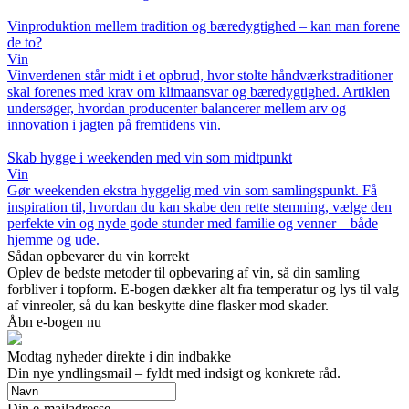
Vinproduktion mellem tradition og bæredygtighed – kan man forene
de to?
Vin
Vinverdenen står midt i et opbrud, hvor stolte håndværkstraditioner
skal forenes med krav om klimaansvar og bæredygtighed. Artiklen
undersøger, hvordan producenter balancerer mellem arv og
innovation i jagten på fremtidens vin.
Skab hygge i weekenden med vin som midtpunkt
Vin
Gør weekenden ekstra hyggelig med vin som samlingspunkt. Få
inspiration til, hvordan du kan skabe den rette stemning, vælge den
perfekte vin og nyde gode stunder med familie og venner – både
hjemme og ude.
Sådan opbevarer du vin korrekt
Oplev de bedste metoder til opbevaring af vin, så din samling
forbliver i topform. E-bogen dækker alt fra temperatur og lys til valg
af vinreoler, så du kan beskytte dine flasker mod skader.
Åbn e-bogen nu
Modtag nyheder direkte i din indbakke
Din nye yndlingsmail – fyldt med indsigt og konkrete råd.
Din e-mailadresse