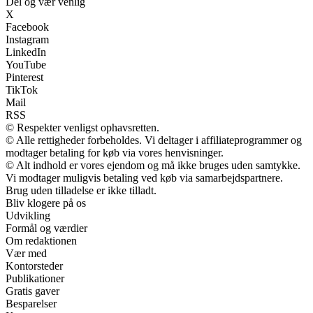
Del og vær venlig
X
Facebook
Instagram
LinkedIn
YouTube
Pinterest
TikTok
Mail
RSS
© Respekter venligst ophavsretten.
© Alle rettigheder forbeholdes. Vi deltager i affiliateprogrammer og
modtager betaling for køb via vores henvisninger.
© Alt indhold er vores ejendom og må ikke bruges uden samtykke.
Vi modtager muligvis betaling ved køb via samarbejdspartnere.
Brug uden tilladelse er ikke tilladt.
Bliv klogere på os
Udvikling
Formål og værdier
Om redaktionen
Vær med
Kontorsteder
Publikationer
Gratis gaver
Besparelser