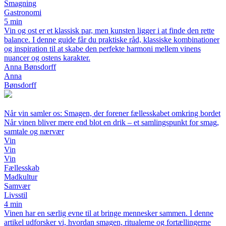
Smagning
Gastronomi
5 min
Vin og ost er et klassisk par, men kunsten ligger i at finde den rette
balance. I denne guide får du praktiske råd, klassiske kombinationer
og inspiration til at skabe den perfekte harmoni mellem vinens
nuancer og ostens karakter.
Anna Bønsdorff
Anna
Bønsdorff
Når vin samler os: Smagen, der forener fællesskabet omkring bordet
Når vinen bliver mere end blot en drik – et samlingspunkt for smag,
samtale og nærvær
Vin
Vin
Vin
Fællesskab
Madkultur
Samvær
Livsstil
4 min
Vinen har en særlig evne til at bringe mennesker sammen. I denne
artikel udforsker vi, hvordan smagen, ritualerne og fortællingerne