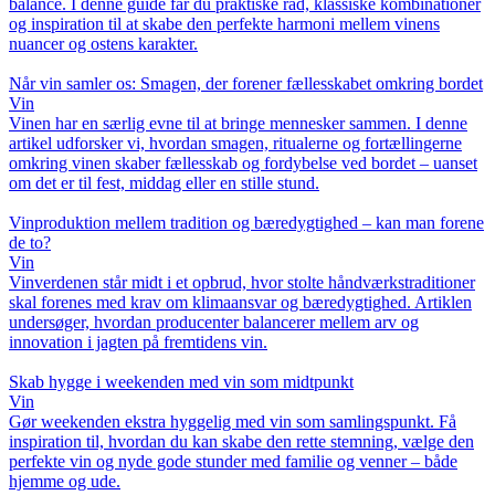
balance. I denne guide får du praktiske råd, klassiske kombinationer
og inspiration til at skabe den perfekte harmoni mellem vinens
nuancer og ostens karakter.
Når vin samler os: Smagen, der forener fællesskabet omkring bordet
Vin
Vinen har en særlig evne til at bringe mennesker sammen. I denne
artikel udforsker vi, hvordan smagen, ritualerne og fortællingerne
omkring vinen skaber fællesskab og fordybelse ved bordet – uanset
om det er til fest, middag eller en stille stund.
Vinproduktion mellem tradition og bæredygtighed – kan man forene
de to?
Vin
Vinverdenen står midt i et opbrud, hvor stolte håndværkstraditioner
skal forenes med krav om klimaansvar og bæredygtighed. Artiklen
undersøger, hvordan producenter balancerer mellem arv og
innovation i jagten på fremtidens vin.
Skab hygge i weekenden med vin som midtpunkt
Vin
Gør weekenden ekstra hyggelig med vin som samlingspunkt. Få
inspiration til, hvordan du kan skabe den rette stemning, vælge den
perfekte vin og nyde gode stunder med familie og venner – både
hjemme og ude.