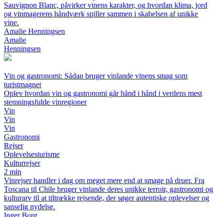
Sauvignon Blanc, påvirker vinens karakter, og hvordan klima, jord
og vinmagerens håndværk spiller sammen i skabelsen af unikke
vine.
Amalie Henningsen
Amalie
Henningsen
Vin og gastronomi: Sådan bruger vinlande vinens smag som
turistmagnet
Oplev hvordan vin og gastronomi går hånd i hånd i verdens mest
stemningsfulde vinregioner
Vin
Vin
Vin
Gastronomi
Rejser
Oplevelsesturisme
Kulturrejser
2 min
Vinrejser handler i dag om meget mere end at smage på druer. Fra
Toscana til Chile bruger vinlande deres unikke terroir, gastronomi og
kulturarv til at tiltrække rejsende, der søger autentiske oplevelser og
sanselig nydelse.
Inger Borg